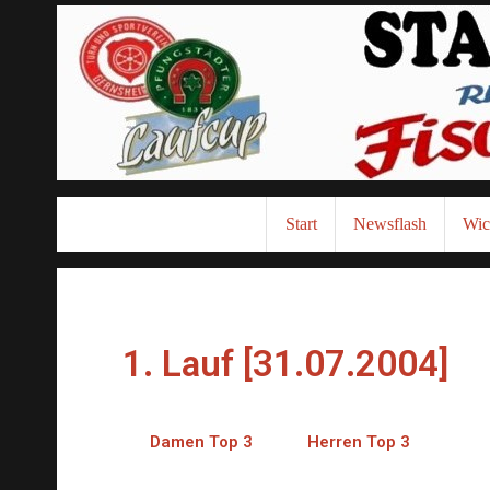
Start
Newsflash
Wic
1. Lauf [31.07.2004]
Damen Top 3
Herren Top 3