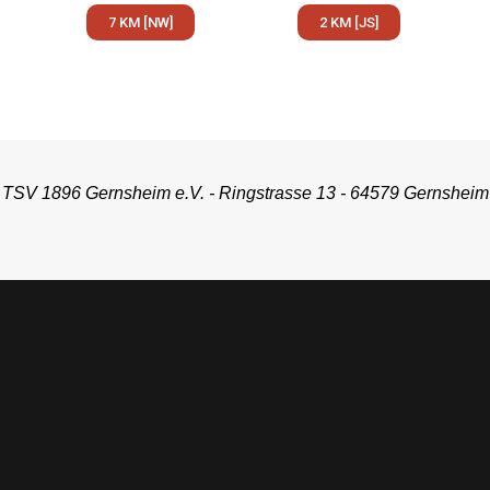
7 KM [NW]
2 KM [JS]
TSV 1896 Gernsheim e.V. - Ringstrasse 13 - 64579 Gernsheim